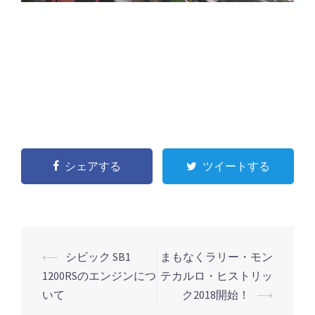
シェアする
ツイートする
⟵
シビック SB1
まもなくラリー・モン
投
1200RSのエンジンにつ
テカルロ・ヒストリッ
稿
いて
ク2018開始！
⟶
ナ