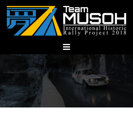
コ
ン
テ
ン
ツ
へ
ス
キ
ッ
プ