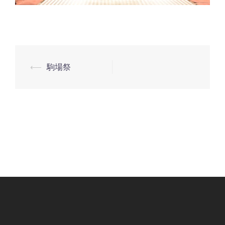
⟵
駒場祭
投
稿
ナ
ビ
ゲ
ー
シ
ョ
ン