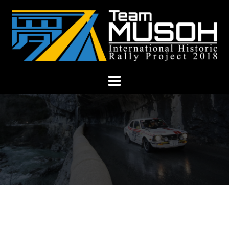
コ
ン
テ
ン
ツ
へ
ス
キ
ッ
プ